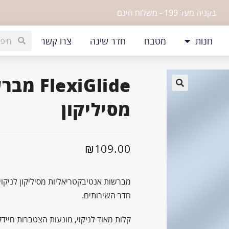
בקניה מעל 199 - משלוח חינם
חנות
מטבח
חדר שינה
צרו קשר
exiGlide
🔍
מסיליקון
₪
109.00
מברשות אנטיבקטריאליות מסיליקון לניק
חדר השירותים.
קלות מאוד לניקוי, מונעות הצטברות חיידק