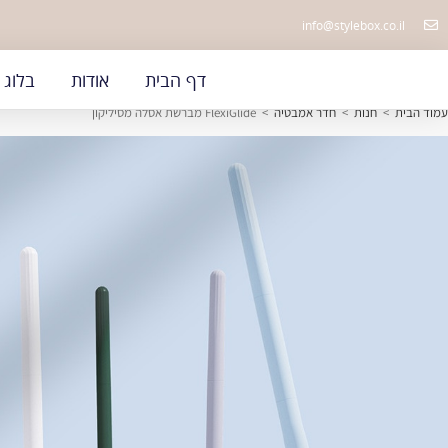
info@stylebox.co.il
דף הבית
אודות
בלוג
עמוד הבית
>
חנות
>
חדר אמבטיה
>
FlexiGlide מברשת אסלה מסיליקון