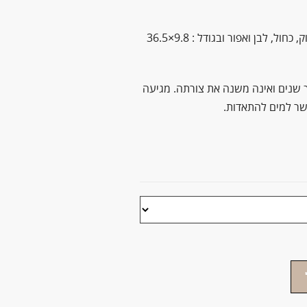
המברשות מגיעות ב-5 צבעים – שחור, ירוק, כחול, לבן ואפור ובגודל : 9.8×36.5
 שנים ואינה משנה את צורתה. מגיעה
שר למים להתאדות.