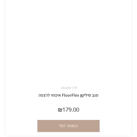
חדר אמבטיה
מגב סיליקון FloorFlex איכותי לרצפה
₪
179.00
הוספה לסל