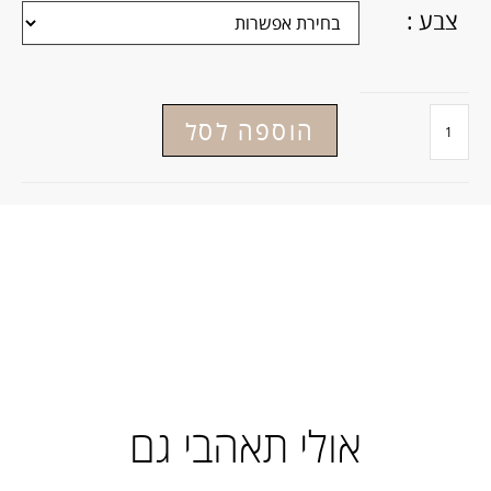
צבע :
הוספה לסל
תיאור
תיאור
#b
אולי תאהבי גם